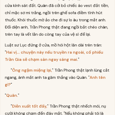
cửa kính sát đất. Quân đã cởi bỏ chiếc áo vest đắt tiền,
chỉ mặc sơ mi trắng, ngồi trên ghế sofa điềm tĩnh hút
thuốc. Khói thuốc mờ ảo che đi sự lo âu trong mắt anh.
Đối diện anh, Trần Phong thật đang ngồi bắt chéo chân,
trên tay là vết lằn do còng tay của vệ sĩ để lại.
Luật sư Lục đứng ở cửa, mồ hôi hột lăn dài trên trán:
"
Hai vị... chuyện này nếu truyền ra ngoài, cổ phiếu
Trần Gia sẽ chạm sàn ngay sáng mai.
"
"
Ông ngậm miệng lại,
" Trần Phong thật lạnh lùng cắt
ngang, ánh mắt anh ta găm thẳng vào Quân. "
Anh tên
gì?
"
"
Quân.
"
"
Diễn xuất tốt đấy,
" Trần Phong thật nhếch môi, nụ
cười không chạm đến đáy mắt. "Nếu không phải tôi là