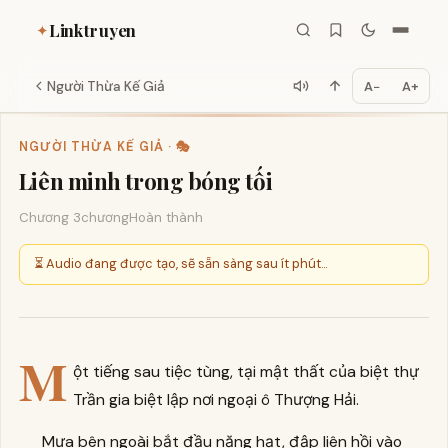
Linktruyen
✦
Người Thừa Kế Giả
A−
A+
NGƯỜI THỪA KẾ GIẢ · 🎭
Liên minh trong bóng tối
Chương 3
chương
Hoàn thành
⏳ Audio đang được tạo, sẽ sẵn sàng sau ít phút...
M
ột tiếng sau tiệc tùng, tại mật thất của biệt thự
Trần gia biệt lập nơi ngoại ô Thượng Hải.
Mưa bên ngoài bắt đầu nặng hạt, đập liên hồi vào