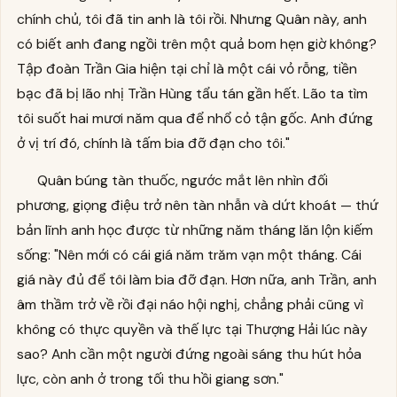
chính chủ, tôi đã tin anh là tôi rồi. Nhưng Quân này, anh
có biết anh đang ngồi trên một quả bom hẹn giờ không?
Tập đoàn Trần Gia hiện tại chỉ là một cái vỏ rỗng, tiền
bạc đã bị lão nhị Trần Hùng tẩu tán gần hết. Lão ta tìm
tôi suốt hai mươi năm qua để nhổ cỏ tận gốc. Anh đứng
ở vị trí đó, chính là tấm bia đỡ đạn cho tôi."
Quân búng tàn thuốc, ngước mắt lên nhìn đối
phương, giọng điệu trở nên tàn nhẫn và dứt khoát — thứ
bản lĩnh anh học được từ những năm tháng lăn lộn kiếm
sống: "Nên mới có cái giá năm trăm vạn một tháng. Cái
giá này đủ để tôi làm bia đỡ đạn. Hơn nữa, anh Trần, anh
âm thầm trở về rồi đại náo hội nghị, chẳng phải cũng vì
không có thực quyền và thế lực tại Thượng Hải lúc này
sao? Anh cần một người đứng ngoài sáng thu hút hỏa
lực, còn anh ở trong tối thu hồi giang sơn."