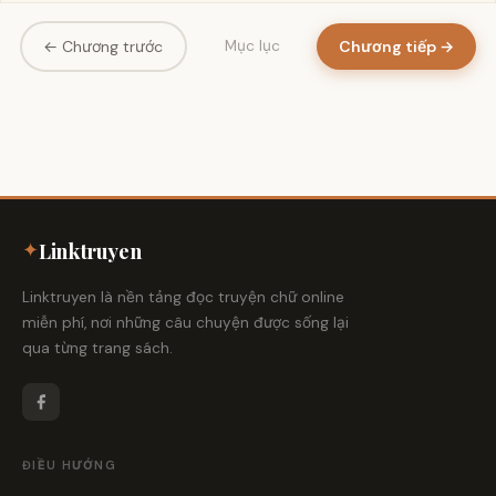
← Chương trước
Chương tiếp →
Mục lục
✦
Linktruyen
Linktruyen là nền tảng đọc truyện chữ online
miễn phí, nơi những câu chuyện được sống lại
qua từng trang sách.
ĐIỀU HƯỚNG