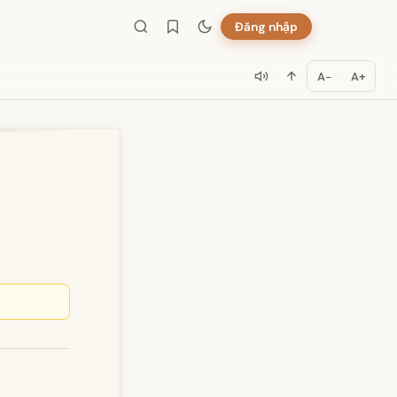
Đăng nhập
A−
A+