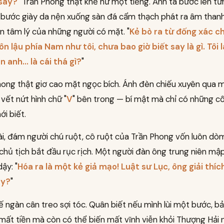
say?
" Trần Phong thật khẽ hừ một tiếng. Anh ta bước lên t
 bước giày da nện xuống sàn đá cẩm thạch phát ra âm thanh
n tâm lý của những người có mặt. "
Kẻ bò ra từ đống xác c
 lậu phía Nam như tôi, chưa bao giờ biết say là gì. Tôi 
 anh... là cái thá gì?
"
hong thật giơ cao mặt ngọc bích. Ánh đèn chiếu xuyên qua 
 vết nứt hình chữ "
V
" bên trong — bí mật mà chỉ có những c
i biết.
ài, đám người chú ruột, cô ruột của Trần Phong vốn luôn dò
chủ tịch bắt đầu rục rịch. Một người đàn ông trung niên m
ậy: "
Hóa ra là một kẻ giả mạo! Luật sư Lục, ông giải thíc
ày?
"
ế ngàn cân treo sợi tóc. Quân biết nếu mình lùi một bước, b
mất tiền mà còn có thể biến mất vĩnh viễn khỏi Thượng Hải 