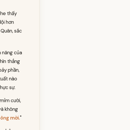
ghe thấy
dội hơn
 Quân, sắc
n năng của
hìn thẳng
bảy phần,
xuất nào
hực sự.
 mỉm cười,
và không
hông mời.
"