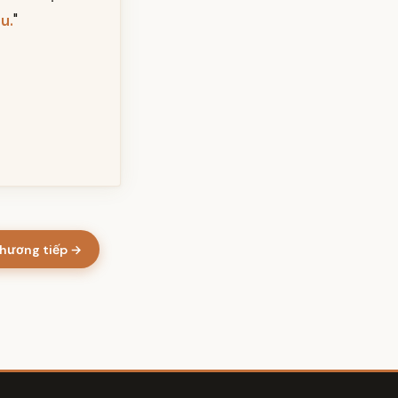
u.
"
hương tiếp →