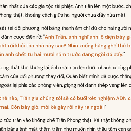
hẫn nhất của các gia tộc tài phiệt. Anh tiến lên một bước, c
hong thật, khoảng cách giữa hai người chưa đầy nửa mét.
át tai đối phương, nói bằng thanh âm chỉ đủ cho hai người 
 đánh cược điên rồ: "
Anh Trần, anh nghĩ anh lộ diện bây gi
sót rời khỏi tòa nhà này sao? Nhìn xuống hàng ghế thứ b
ốn anh chết từ hai mươi năm trước đang ngồi đó đấy.
"
ong thật khẽ khựng lại, ánh mắt sắc lẹm lướt nhanh xuống ph
cảm của đối phương thay đổi, Quân biết mình đã cược thắng
goắt lại phía các phóng viên, giọng nói đanh thép vang lên 
thế nào, Trần gia chúng tôi sẽ có buổi xét nghiệm ADN 
mai. Còn bây giờ, mời kẻ gây rối này ra ngoài!
"
ập tức tràn vào khống chế Trần Phong thật. Kẻ thật không p
uân bằng ánh mắt thâm trầm như muốn nhìn thấu tâm can anh