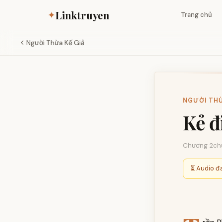
Linktruyen
✦
Trang chủ
Người Thừa Kế Giả
NGƯỜI THỪA
Kẻ đ
Chương 2
ch
⏳ Audio đa