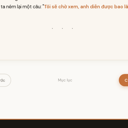
h ta ném lại một câu: "
Tôi sẽ chờ xem, anh diễn được bao lâ
· · ·
ước
C
Mục lục