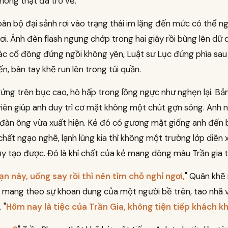
hong thật đã trở về.
oàn bộ đại sảnh rơi vào trạng thái im lặng đến mức có thể n
rơi. Ánh đèn flash ngưng chớp trong hai giây rồi bùng lên dữ 
ác cổ đông đứng ngồi không yên, Luật sư Lục đứng phía sau
ến, bàn tay khẽ run lên trong túi quần.
ứng trên bục cao, hô hấp trong lồng ngực như nghẹn lại. Bả
iên giúp anh duy trì cơ mặt không một chút gợn sóng. Anh n
 đàn ông vừa xuất hiện. Kẻ đó có gương mặt giống anh đến 
chất ngạo nghễ, lạnh lùng kia thì không một trường lớp diễn 
y tạo được. Đó là khí chất của kẻ mang dòng máu Trần gia t
n này, uống say rồi thì nên tìm chỗ nghỉ ngơi,
" Quân khẽ
u mang theo sự khoan dung của một người bề trên, tao nhã 
 "
Hôm nay là tiệc của Trần Gia, không tiện tiếp khách k