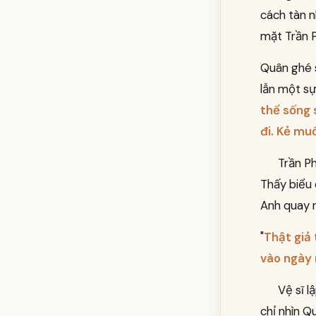
cách tàn n
mặt Trần P
Quân ghé s
lẫn một sự
thể sống 
đi. Kẻ mu
Trần Ph
Thấy biểu 
Anh quay n
"
Thật giả 
vào ngày 
Vệ sĩ l
chỉ nhìn Q