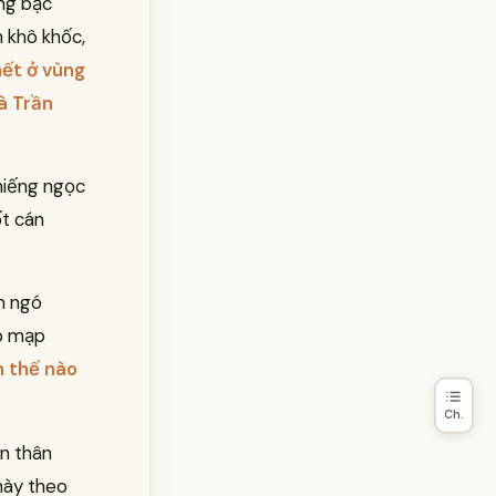
ừng bậc
 khô khốc,
hết ở vùng
là Trần
miếng ngọc
ốt cán
m ngó
ập mạp
h thế nào
Ch.
ản thân
này theo