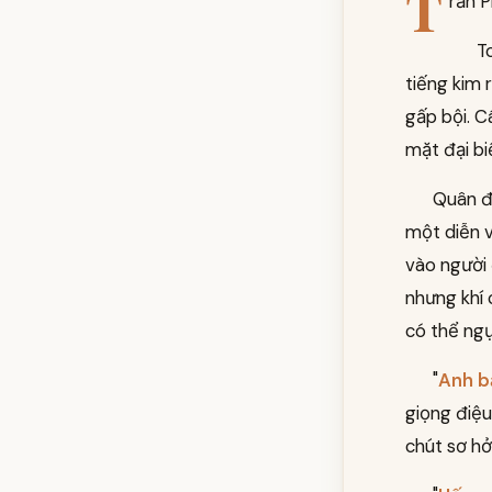
T
rần P
T
tiếng kim 
gấp bội. C
mặt đại bi
Quân đ
một diễn v
vào người
nhưng khí 
có thể ngụ
"
Anh bạ
giọng điệ
chút sơ hở.