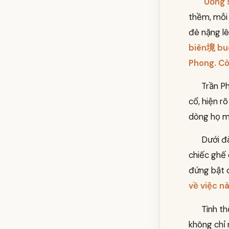
"
Uống 
thềm, mỗi
đè nặng lê
biên境 buôn
Phong. Còn
Trần P
cổ, hiện rõ
dòng họ mớ
Dưới đ
chiếc ghế 
đứng bật d
về việc n
Tình th
không chỉ 