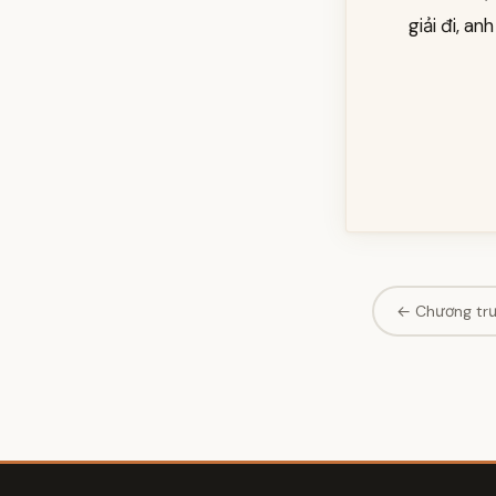
giải đi, an
← Chương tr