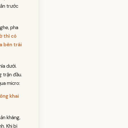
hắn trước
nghe, pha
ờ thì có
a bên trái
ía dưới.
 trận đầu.
qua micro:
công khai
hản kháng,
. Khi bị