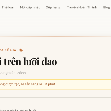
Thể loại
Mới cập nhật
Xếp hạng
Truyện Hoàn Thành
Blog
 KẾ GIẢ · 🎭
i trên lưỡi dao
ương
Hoàn thành
ng được tạo, sẽ sẵn sàng sau ít phút...