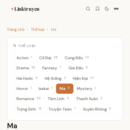
Linktruyen
✦
Trang chủ
›
Thể loại
›
Ma
📂 THỂ LOẠI
1
28
10
Action
Cổ Đại
Cung Đấu
35
7
9
Drama
Fantasy
Gia Đấu
9
3
37
Hài Hước
Hệ thống
Hiện Đại
1
1
6
1
Horror
Isekai
Ma
Mystery
33
4
2
Romance
Tâm Linh
Thanh Xuân
18
7
5
Trọng Sinh
Truyện Teen
Xuyên Không
Ma