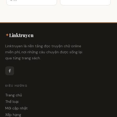
✦
Linktruyen
Linktruyen là nền tảng đọc truyện chữ online
miễn phí, nơi những câu chuyện được sống lại
qua từng trang sách.
ĐIỀU HƯỚNG
Trang chủ
Thể loại
Mới cập nhật
Xếp hạng