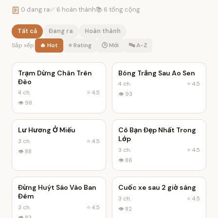
0 đang ra
✅ 6 hoàn thành
📚 6 tổng cộng
Tất cả
Đang ra
Hoàn thành
Sắp xếp:
🔥 Hot
⭐ Rating
🕒 Mới
🔤 A-Z
Trạm Dừng Chân Trên
Bóng Trắng Sau Ao Sen
✓ Hoàn thành
✓ Hoàn thành
Đèo
4 ch.
⭐ 4.5
4 ch.
⭐ 4.5
👁 93
👁 98
Lư Hương Ở Miếu
Cô Bạn Đẹp Nhất Trong
✓ Hoàn thành
✓ Hoàn thành
Lớp
3 ch.
⭐ 4.5
3 ch.
⭐ 4.5
👁 88
👁 86
Đừng Huýt Sáo Vào Ban
Cuốc xe sau 2 giờ sáng
✓ Hoàn thành
✓ Hoàn thành
Đêm
3 ch.
⭐ 4.5
3 ch.
⭐ 4.5
👁 82
👁 83