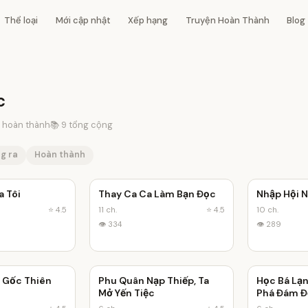
Thể loại
Mới cập nhật
Xếp hạng
Truyện Hoàn Thành
Blog
c
 hoàn thành
📚 9 tổng cộng
g ra
Hoàn thành
a Tôi
Thay Ca Ca Làm Bạn Đọc
Nhập Hội N
✓ Hoàn thành
✓ Hoàn thành
⭐ 4.5
11 ch.
⭐ 4.5
10 ch.
👁 334
👁 289
i Gốc Thiên
Phu Quân Nạp Thiếp, Ta
Học Bá Lạn
✓ Hoàn thành
✓ Hoàn thành
Mở Yến Tiệc
Phá Đám Đ