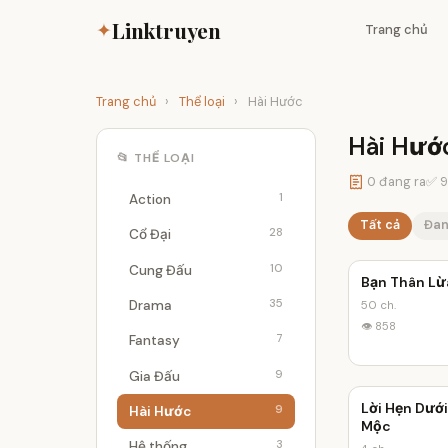
Linktruyen
✦
Trang chủ
Trang chủ
›
Thể loại
›
Hài Hước
Hài Hướ
📂 THỂ LOẠI
0 đang ra
✅ 9
1
Action
Tất cả
Đan
28
Cổ Đại
10
Cung Đấu
Bạn Thân Lừ
35
Drama
50 ch.
👁 858
7
Fantasy
9
Gia Đấu
Lời Hẹn Dướ
9
Hài Hước
Mộc
3
Hệ thống