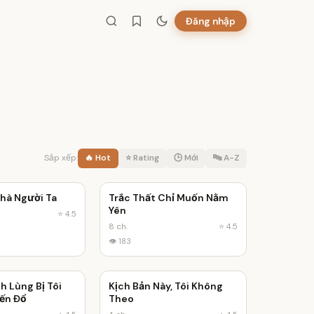
Đăng nhập
Sắp xếp:
🔥 Hot
⭐ Rating
🕒 Mới
🔤 A-Z
hà Người Ta
Trắc Thất Chỉ Muốn Nằm
✓ Hoàn thành
✓ Hoàn thành
Yên
⭐ 4.5
8 ch.
⭐ 4.5
👁 183
h Lùng Bị Tôi
Kịch Bản Này, Tôi Không
✓ Hoàn thành
✓ Hoàn thành
ến Đổ
Theo