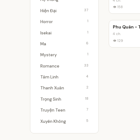
4 ch.
👁 158
37
Hiện Đại
1
Horror
Phu Quân -
1
Isekai
4 ch.
👁 129
6
Ma
1
Mystery
33
Romance
4
Tâm Linh
2
Thanh Xuân
18
Trọng Sinh
7
Truyện Teen
5
Xuyên Không