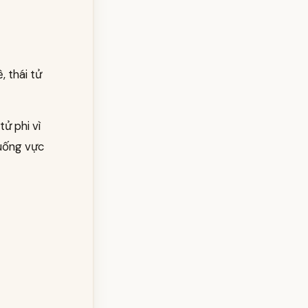
, thái tử
tử phi vì
xuống vực