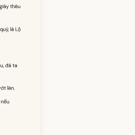
 giày thêu
quý, là Lộ
u, đá ta
ớt lên.
, nếu