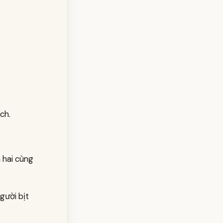
ch.
ả hai cùng
gười bịt