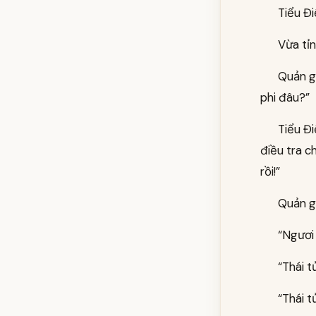
Tiểu Đi
Vừa tỉn
Quản gi
phi đâu?”
Tiểu Đi
điều tra c
rồi!”
Quản gi
“Ngươi 
“Thái t
“Thái t