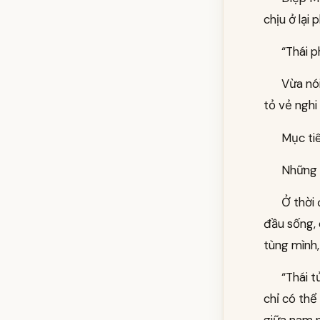
chịu ở lại 
“Thái p
Vừa nó
tỏ vẻ nghi
Mục tiê
Những g
Ở thời
đầu sống,
tùng mình,
“Thái t
chỉ có thể
giữa nam n