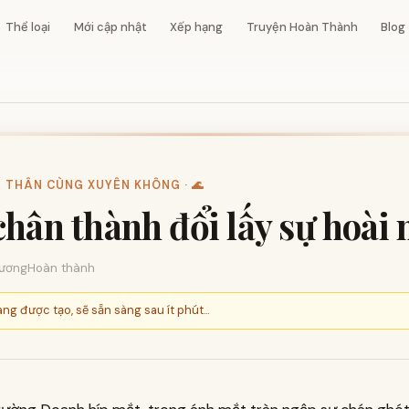
Thể loại
Mới cập nhật
Xếp hạng
Truyện Hoàn Thành
Blog
N THÂN CÙNG XUYÊN KHÔNG · 🌊
chân thành đổi lấy sự hoài 
ương
Hoàn thành
ng được tạo, sẽ sẵn sàng sau ít phút...