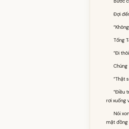
Bước ch
Đợi đến
“Không
Tống T
“Đi thô
Chúng 
“Thật s
“Điều t
rơi xuống 
Nói xon
mặt đồng l