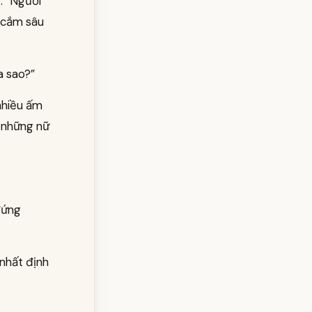
: “Ngươi
 cắm sâu
a sao?”
 nhiều ấm
ì những nữ
đứng
 nhất định