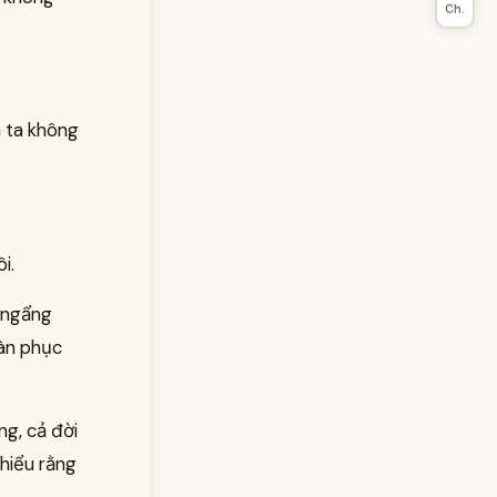
Ch.
n ta không
i.
n ngẩng
oàn phục
ng, cả đời
hiểu rằng