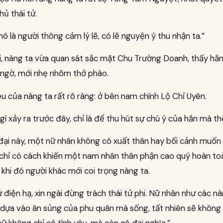
phủ thái tử.
hó là người thông cảm lý lẽ, có lẽ nguyện ý thu nhận ta.”
i, nàng ta vừa quan sát sắc mặt Chu Trường Doanh, thấy hắ
 ngờ, mới nhẹ nhõm thở phào.
u của nàng ta rất rõ ràng: ở bên nam chính Lộ Chỉ Uyên.
ì xảy ra trước đây, chỉ là để thu hút sự chú ý của hắn mà thô
 đại này, một nữ nhân không có xuất thân hay bối cảnh muố
 chỉ có cách khiến một nam nhân thân phận cao quý hoàn t
 khi đó người khác mới coi trọng nàng ta.
ử điện hạ, xin ngài đừng trách thái tử phi. Nữ nhân như các nà
 dựa vào ân sủng của phu quân mà sống, tất nhiên sẽ không 
ữ không chỉ có tình yêu, mà còn có đại nghĩa.”