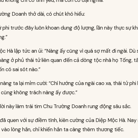
ờng Doanh thở dài, có chút khó hiểu:
ử phi trước đây luôn khoan dung độ lượng, lần này thực sự kh
ng.”
c Hà lập tức an ủi: “Nàng ấy cũng vì quá sợ mất đi ngài. Dù 
àng ở phủ thái tử liên quan đến cả dòng tộc nhà họ Tống, tấ
 có sai sót nào.”
, nàng ta lại mỉm cười: “Chí hướng của ngài cao xa, thái tử ph
 cũng không trách nàng ấy được.”
lời này làm trái tim Chu Trường Doanh rung động sâu sắc.
đã quen với sự điềm tĩnh, kiên cường của Diệp Mộc Hà. Nay n
 vào lòng hắn, chỉ khiến hắn ta càng thêm thương tiếc.