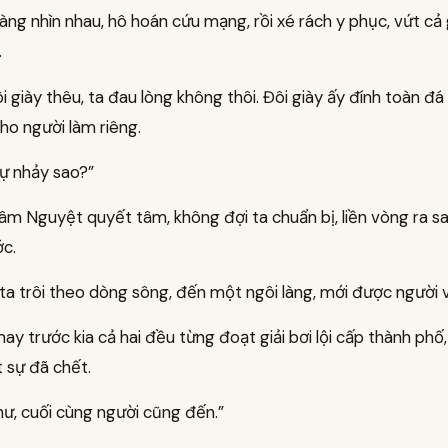
àng nhìn nhau, hô hoán cứu mạng, rồi xé rách y phục, vứt cả
.
i giày thêu, ta đau lòng không thôi. Đôi giày ấy đính toàn đá 
ho người làm riêng.
sự nhảy sao?”
m Nguyệt quyết tâm, không đợi ta chuẩn bị, liền vòng ra sa
ớc.
a trôi theo dòng sông, đến một ngôi làng, mới được người v
y trước kia cả hai đều từng đoạt giải bơi lội cấp thành phố
 sự đã chết.
hư, cuối cùng người cũng đến.”