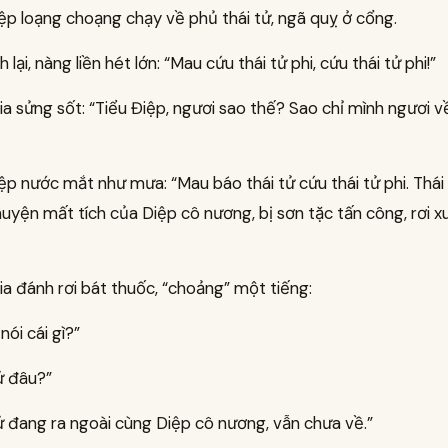
ệp loạng choạng chạy về phủ thái tử, ngã quỵ ở cổng.
h lại, nàng liền hét lớn: “Mau cứu thái tử phi, cứu thái tử phi!”
a sửng sốt: “Tiểu Điệp, ngươi sao thế? Sao chỉ mình ngươi về
ệp nước mắt như mưa: “Mau báo thái tử cứu thái tử phi. Thái 
huyện mất tích của Diệp cô nương, bị sơn tặc tấn công, rơi 
a đánh rơi bát thuốc, “choảng” một tiếng:
nói cái gì?”
ử đâu?”
ử đang ra ngoài cùng Diệp cô nương, vẫn chưa về.”