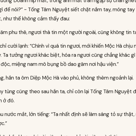
rường Doanh híp mắt, trong ánh mắt tràn ngập sự chán ghét
gì để nói?” - Tống Tâm Nguyệt siết chặt nắm tay, móng tay
t, như thể không cảm thấy đau:
m phu thê, ngươi thà tin một người ngoài, cũng không tin t
chỉ cười lạnh: “Chính vì quá tin ngươi, mới khiến Mộc Hà chịu
. Ta tưởng ngươi khác biệt, hóa ra ngươi cũng chẳng khác g
 độc, miệng nam mô bụng bồ dao găm nơi hậu viện.”
ng, hắn ta ôm Diệp Mộc Hà vào phủ, không thèm ngoảnh lại.
y tùng cũng theo sau hắn ta, chỉ còn lại Tống Tâm Nguyệt 
h ở đó.
u nước mắt, lớn tiếng: “Ta nhất định sẽ làm sáng tỏ sự thật,
c.”