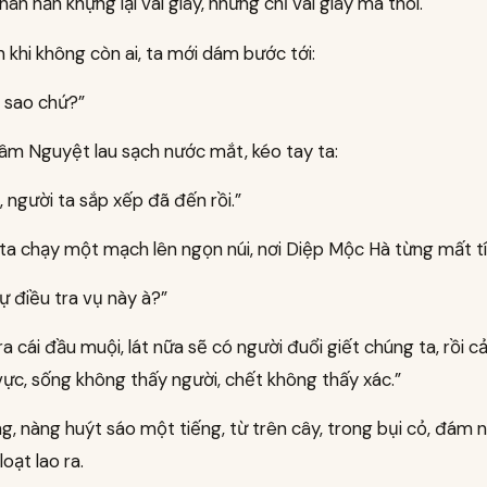
ân hắn khựng lại vài giây, nhưng chỉ vài giây mà thôi.
 khi không còn ai, ta mới dám bước tới:
 sao chứ?”
âm Nguyệt lau sạch nước mắt, kéo tay ta:
i, người ta sắp xếp đã đến rồi.”
ta chạy một mạch lên ngọn núi, nơi Diệp Mộc Hà từng mất tí
ự điều tra vụ này à?”
ra cái đầu muội, lát nữa sẽ có người đuổi giết chúng ta, rồi c
vực, sống không thấy người, chết không thấy xác.”
g, nàng huýt sáo một tiếng, từ trên cây, trong bụi cỏ, đám n
oạt lao ra.