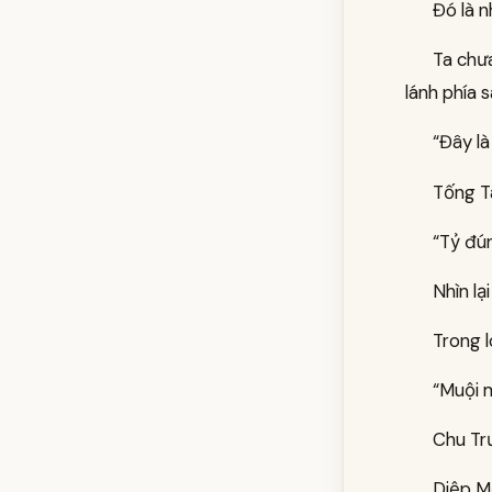
Đó là 
Ta chư
lánh phía 
“Đây là
Tống T
“Tỷ đún
Nhìn lạ
Trong 
“Muội m
Chu Tr
Diệp M