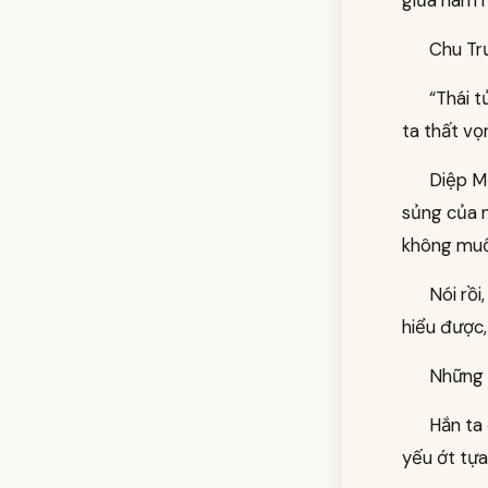
Chu Trư
“Thái t
ta thất vọ
Diệp Mộ
sủng của n
không muốn
Nói rồi
hiểu được,
Những 
Hắn ta 
yếu ớt tựa