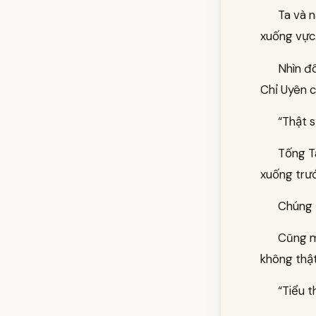
Ta và n
xuống vực
Nhìn đô
Chỉ Uyên c
“Thật 
Tống Tâ
xuống trư
Chúng t
Cũng ma
không thật
“Tiểu t