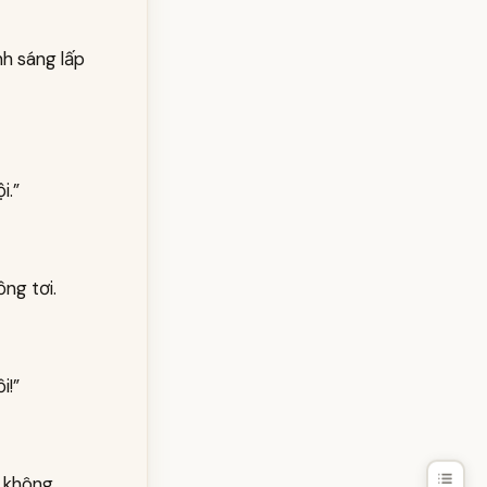
nh sáng lấp
i.”
ồng tơi.
i!”
t không