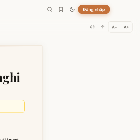
Đăng nhập
A−
A+
nghi