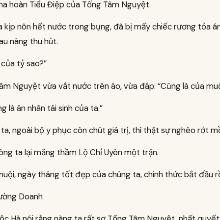
nha hoàn Tiểu Điệp của Tống Tâm Nguyệt.
a kịp nôn hết nước trong bụng, đã bị mấy chiếc rương tỏa á
sau nàng thu hút.
 của tỷ sao?”
âm Nguyệt vừa vắt nước trên áo, vừa đáp: “Cũng là của muộ
g là ân nhân tái sinh của ta.”
i ta, ngoài bộ y phục còn chút giá trị, thì thật sự nghèo rớt m
lòng ta lại mắng thầm Lộ Chỉ Uyên một trận.
uội, ngày tháng tốt đẹp của chúng ta, chính thức bắt đầu rồ
ường Doanh
ộc Hà nói rằng nàng ta rất sợ Tống Tâm Nguyệt, nhất quyế