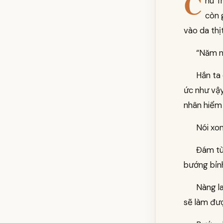
C
hu T
còn 
vào da thị
“Năm nă
Hắn ta 
ức như vậy
nhân hiểm
Nói xo
Đám tù
bướng bỉn
Nàng la
sẽ làm đượ