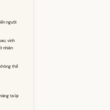
iến người
sao, vinh
t nhiên
i không thể
àng ta lại