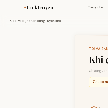
Linktruyen
✦
Trang chủ
Tôi và bạn thân cùng xuyên khô...
TÔI VÀ BẠ
Khi 
Chương 2
ch
⏳ Audio đa