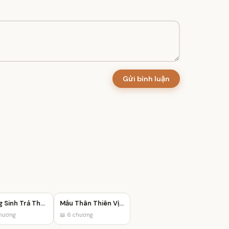
Gửi bình luận
Trọng Sinh Trả Thù: Mưu Đồ Của Mẹ Con Kẻ Phản Bội
Mẫu Thân Thiên Vị Trưởng Tỷ
ương
📖 6 chương