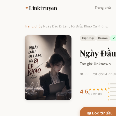
Linktruyen
✦
Trang chủ
Trang chủ
/
Ngày Đầu Đi Làm, Tôi Bị Ép Khao Cả Phòng
Hiện Đại
Drama
✓ 
Ngày Đầu
Tác giả:
Unknown
👁 133 lượt đọc
4 chư
5
4
★★★★★
4.5
3
0 đánh giá
2
1
📖 Đọc từ đầu