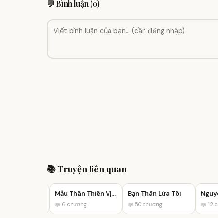
💬 Bình luận (0)
📚 Truyện liên quan
Trọng Sinh Trả Thù: Mưu Đồ Của Mẹ Con Kẻ Phản Bội
Mẫu Thân Thiên Vị Trưởng Tỷ
Bạn Thân Lừa Tôi
ơng
📖 6 chương
📖 50 chương
📖 12 ch