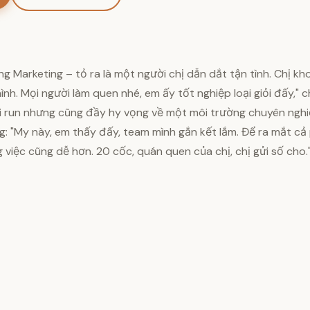
g Marketing – tỏ ra là một người chị dẫn dắt tận tình. Chị kh
nh. Mọi người làm quen nhé, em ấy tốt nghiệp loại giỏi đấy," ch
ơi run nhưng cũng đầy hy vọng về một môi trường chuyên nghiệp
: "My này, em thấy đấy, team mình gắn kết lắm. Để ra mắt cả 
 việc cũng dễ hơn. 20 cốc, quán quen của chị, chị gửi số cho.