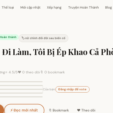
Thể loại
Mới cập nhật
Xếp hạng
Truyện Hoàn Thành
Blog
Hoàn thành
🏷️ nữ chính đổi đời sau biến cố
 Đi Làm, Tôi Bị Ép Khao Cả P
ơng
⭐
4.5
/5
❤️
0
theo dõi
🔖 0 bookmark
Của bạn:
Đăng nhập để vote
⚡ Đọc mới nhất
🔖 Bookmark
❤️ Theo dõi