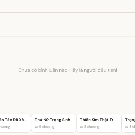
Chưa có bình luận nào. Hãy là người đầu tiên!
Nguyên Tác Đã Xóa Tên Tôi
Thứ Nữ Trọng Sinh
Thiên Kim Thật Trả Thù
ương
📖 9 chương
📖 8 chương
📖 8 ch