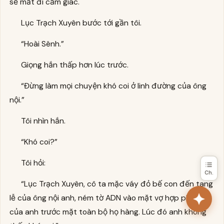
sẽ mất đi cảm giác.
Lục Trạch Xuyên bước tới gần tôi.
“Hoài Sênh.”
Giọng hắn thấp hơn lúc trước.
“Đừng làm mọi chuyện khó coi ở linh đường của ông
nội.”
Tôi nhìn hắn.
“Khó coi?”
Tôi hỏi:
Ch.
“Lục Trạch Xuyên, cô ta mặc váy đỏ bế con đến tang
lễ của ông nội anh, ném tờ ADN vào mặt vợ hợp pháp
của anh trước mặt toàn bộ họ hàng. Lúc đó anh không