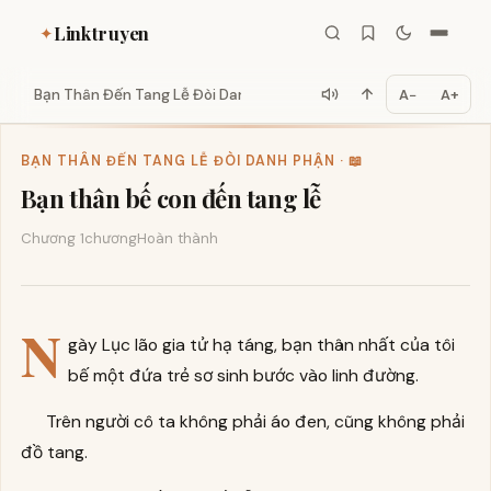
Linktruyen
✦
Bạn Thân Đến Tang Lễ Đòi Danh...
A−
A+
BẠN THÂN ĐẾN TANG LỄ ĐÒI DANH PHẬN · 📖
Bạn thân bế con đến tang lễ
Chương 1
chương
Hoàn thành
N
gày Lục lão gia tử hạ táng, bạn thân nhất của tôi
bế một đứa trẻ sơ sinh bước vào linh đường.
Trên người cô ta không phải áo đen, cũng không phải
đồ tang.