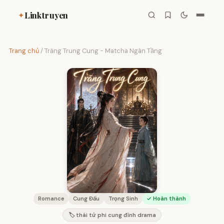
Linktruyen
✦
Trang chủ
/
Trăng Trung Cung - Matcha Ngàn Tầng
Romance
Cung Đấu
Trọng Sinh
✓ Hoàn thành
🏷️ thái tử phi cung đình drama