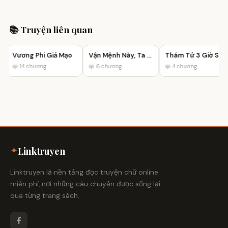
📚 Truyện liên quan
Vương Phi Giả Mạo
Vận Mệnh Này, Ta Không Nhận!
Thám Tử 3 Giờ Sáng
📖 14 chương
📖 6 chương
📖 4 chương
✦
Linktruyen
Linktruyen là nền tảng đọc truyện chữ online
miễn phí, nơi những câu chuyện được sống lại
qua từng trang sách.