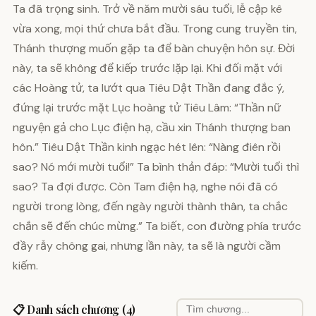
Ta đã trọng sinh. Trở về năm mười sáu tuổi, lễ cập kê
vừa xong, mọi thứ chưa bắt đầu. Trong cung truyền tin,
Thánh thượng muốn gặp ta để bàn chuyện hôn sự. Đời
này, ta sẽ không để kiếp trước lặp lại. Khi đối mặt với
các Hoàng tử, ta lướt qua Tiêu Dật Thần đang đắc ý,
đứng lại trước mặt Lục hoàng tử Tiêu Lâm: “Thần nữ
nguyện gả cho Lục điện hạ, cầu xin Thánh thượng ban
hôn.” Tiêu Dật Thần kinh ngạc hét lên: “Nàng điên rồi
sao? Nó mới mười tuổi!” Ta bình thản đáp: “Mười tuổi thì
sao? Ta đợi được. Còn Tam điện hạ, nghe nói đã có
người trong lòng, đến ngày người thành thân, ta chắc
chắn sẽ đến chúc mừng.” Ta biết, con đường phía trước
đầy rẫy chông gai, nhưng lần này, ta sẽ là người cầm
kiếm.
📋 Danh sách chương (4)