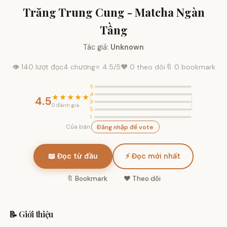
Trăng Trung Cung - Matcha Ngàn
Tầng
Tác giả:
Unknown
👁 140 lượt đọc
4 chương
⭐
4.5
/5
❤️
0
theo dõi
🔖 0 bookmark
5
4
★★★★★
4.5
3
0 đánh giá
2
1
Của bạn:
Đăng nhập để vote
📖 Đọc từ đầu
⚡ Đọc mới nhất
🔖 Bookmark
❤️ Theo dõi
📝 Giới thiệu