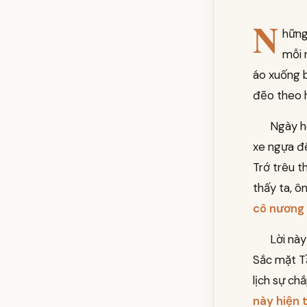
N
hững
mỗi 
áo xuống b
đẽo theo 
Ngày h
xe ngựa đ
Trớ trêu th
thấy ta, ôn
cô nương
Lời này
Sắc mặt Tầ
lịch sự chắ
này hiện t