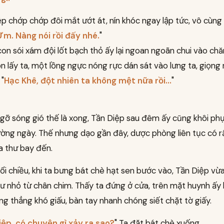
p chớp chớp đôi mắt ướt át, nín khóc ngay lập tức, vô cùng 
Ừm. Nàng nói rồi đấy nhé.
"
con sói xám đội lốt bạch thỏ ấy lại ngoan ngoãn chui vào chă
n lấy ta, một lồng ngực nóng rực dán sát vào lưng ta, giọng
 "
Hạc Khê, đột nhiên ta không mệt nữa rồi...
"
ngỡ sóng gió thế là xong, Tần Diệp sau đêm ấy cũng khôi ph
ờng ngày. Thế nhưng dạo gần đây, dược phòng liên tục có r
a thư bay đến.
i chiều, khi ta bưng bát chè hạt sen bước vào, Tần Diệp vừ
ư nhỏ từ chân chim. Thấy ta đứng ở cửa, trên mặt huynh ấy 
ng thẳng khó giấu, bàn tay nhanh chóng siết chặt tờ giấy.
iệp, có chuyện gì xảy ra sao?
" Ta đặt bát chè xuống.