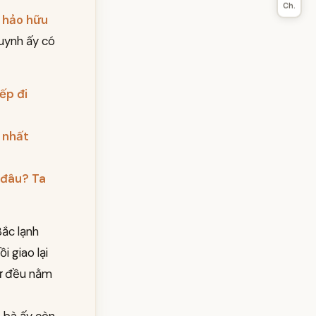
Ch.
ị hảo hữu
huynh ấy có
ếp đi
t nhất
 đâu? Ta
Bắc lạnh
i giao lại
hư đều nằm