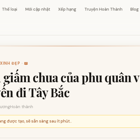
Thể loại
Mới cập nhật
Xếp hạng
Truyện Hoàn Thành
Blog
INH ĐẸP · 📖
 giấm chua của phu quân v
ến đi Tây Bắc
ương
Hoàn thành
ng được tạo, sẽ sẵn sàng sau ít phút...