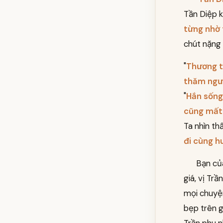
Tần Diệp k
từng nhờ 
chút nặng 
"
Thương t
thăm ngườ
"
Hắn sống 
cũng mất 
Ta nhìn th
đi cùng h
Bạn củ
giá, vị Tr
mọi chuyện
bẹp trên 