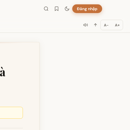
Đăng nhập
A−
A+
à