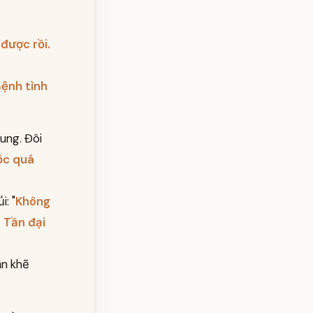
được rồi.
ệnh tình
ung. Đôi
ộc quá
: "
Không
 Tần đại
ắn khẽ