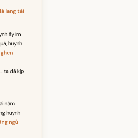
là lang tài
ynh ấy im
quá, huynh
 ghen
. ta đã kịp
lại nằm
ưng huynh
nàng ngủ