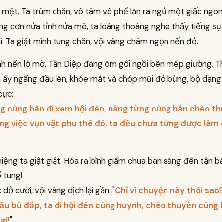
 mệt. Ta trùm chăn, vô tâm vô phế lăn ra ngủ một giấc ngon
g cơn nửa tỉnh nửa mê, ta loáng thoáng nghe thấy tiếng sụt
i. Ta giật mình tung chăn, vội vàng châm ngọn nến đỏ.
nh nến lờ mờ, Tần Diệp đang ôm gối ngồi bên mép giường. T
h ấy ngẩng đầu lên, khóe mắt và chóp mũi đỏ bừng, bộ dạng
cực:
g cùng hắn đi xem hội đèn, nàng từng cùng hắn chèo th
ững việc vụn vặt phu thê đó, ta đều chưa từng được làm
ệng ta giật giật. Hóa ra bình giấm chua ban sáng đến tận b
 tung!
dở cười, vội vàng dịch lại gần: "
Chỉ vì chuyện này thôi sao
ầu bù đắp, ta đi hội đèn cùng huynh, chèo thuyền cùng 
gì!
"