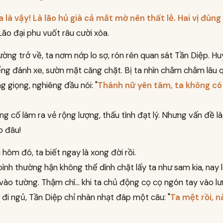
ra là vậy! Là lão hủ già cả mắt mờ nên thất lễ. Hai vị đúng 
 Lão đại phu vuốt râu cười xòa.
ờng trở về, ta nơm nớp lo sợ, rón rén quan sát Tần Diệp. Hu
iếng đánh xe, sườn mặt căng chặt. Bị ta nhìn chằm chằm lâu 
g giọng, nghiêng đầu nói: "
Thánh nữ yên tâm, ta không có
g cố làm ra vẻ rộng lượng, thấu tình đạt lý. Nhưng vấn đề là..
o đâu!
 hôm đó, ta biết ngay là xong đời rồi.
bình thường hận không thể dính chặt lấy ta như sam kia, nay 
vào tường. Thậm chí... khi ta chủ động cọ cọ ngón tay vào l
 đi ngủ, Tần Diệp chỉ nhàn nhạt đáp một câu: "
Ta mệt rồi, 