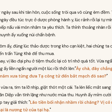
 ngày sau khi tân hôn, cuộc sống trôi qua vô cùng êm đềm.
ngày đều túc trực ở dược phòng hành y, lúc rảnh rỗi lại tự mì
ếp nấu vài món nhắm ta yêu thích. Ta thỉnh thoảng nhàn rỗi
huynh ấy xuống núi chẩn bệnh.
ôm ấy, đúng lúc thảo dược trong kho cạn kiệt, hai chúng ta
ến trấn Tùng Khê để thu mua.
ay, vị lão đại phu ở tiệm thuốc lại có trí nhớ quá tốt. Vừa ng
g ấy liền ngẩn người một lúc rồi thốt lên:
"
Ây chà, đây chẳng 
 năm xưa từng đưa Tạ công tử đến bắt mạch đó sao?
"
 vừa ra, tim ta lỡ nhịp, giật thót một cái. Ta lén liếc mắt san
n Diệp vẫn tĩnh lặng như nước mùa thu. Huynh ấy mỉm cười 
p tay giải thích: "
Lão tiền bối nhận nhầm rồi chăng? Vị cô
ại là nương tử của tại hạ.
"