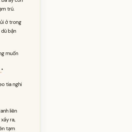
, bà ấy còn
ạm trú.
ủi ở trong
p dù bận
rằng muốn
.
"
o tia nghi
anh liên
xảy ra,
nên tạm