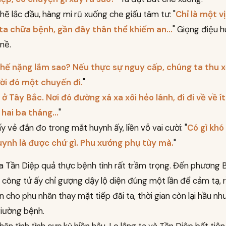
hẽ lắc đầu, hàng mi rũ xuống che giấu tâm tư: "
Chỉ là một v
ta chữa bệnh, gần đây thân thể khiếm an...
" Giọng điệu 
nề.
hế nặng lắm sao? Nếu thực sự nguy cấp, chúng ta thu x
i đó một chuyến đi.
"
ở Tây Bắc. Nơi đó đường xá xa xôi hẻo lánh, đi đi về về í
hai ba tháng...
"
ấy vẻ đắn đo trong mắt huynh ấy, liền vỗ vai cười: "
Có gì khó
uynh là được chứ gì. Phu xướng phụ tùy mà.
"
a Tần Diệp quả thực bệnh tình rất trầm trọng. Đến phương 
ần công tử ấy chỉ gượng dậy lộ diện đúng một lần để cảm tạ, rồ
 cho phu nhân thay mặt tiếp đãi ta, thời gian còn lại hầu n
giường bệnh.