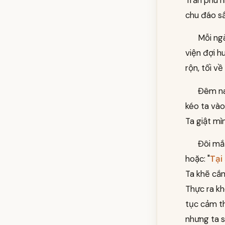
Trần phu n
chu đáo sắ
Mỗi ngà
viện đợi h
rộn, tối về
Đêm na
kéo ta vào
Ta giật mì
Đôi mắ
hoặc: "
Tại
Ta khẽ cắn
Thực ra kh
tục cảm th
nhưng ta 