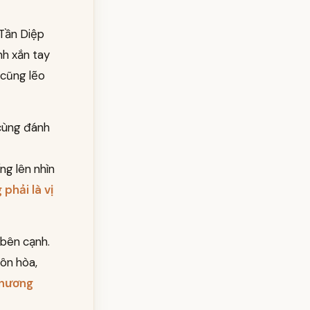
 Tần Diệp
nh xắn tay
 cũng lẽo
 cùng đánh
ẩng lên nhìn
phải là vị
g bên cạnh.
ôn hòa,
 nương