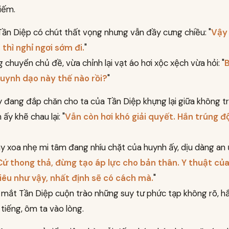
giếm.
Tần Diệp có chút thất vọng nhưng vẫn đầy cưng chiều: "
Vậy 
thì nghỉ ngơi sớm đi.
"
g chuyển chủ đề, vừa chỉnh lại vạt áo hơi xộc xệch vừa hỏi: "
B
uynh dạo này thế nào rồi?
"
y đang đắp chăn cho ta của Tần Diệp khựng lại giữa không tr
ấy khẽ chau lại: "
Vẫn còn hơi khó giải quyết. Hắn trúng đ
y xoa nhẹ mi tâm đang nhíu chặt của huynh ấy, dịu dàng an ủi
Cứ thong thả, đừng tạo áp lực cho bản thân. Y thuật của
iêu như vậy, nhất định sẽ có cách mà.
"
 mắt Tần Diệp cuộn trào những suy tư phức tạp không rõ, h
 tiếng, ôm ta vào lòng.