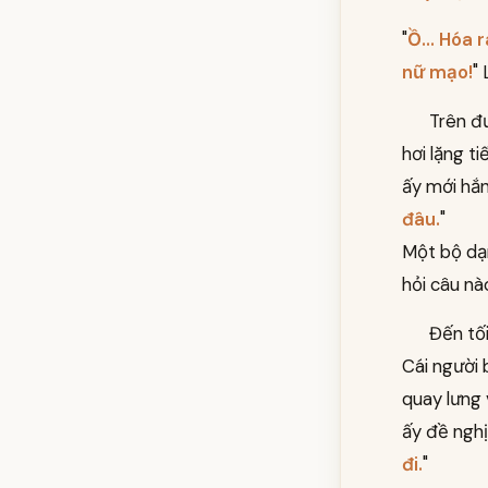
"
Ồ... Hóa 
nữ mạo!
"
Trên đư
hơi lặng t
ấy mới hắn
đâu.
"
Một bộ dạn
hỏi câu nà
Đến tối
Cái người 
quay lưng 
ấy đề nghị
đi.
"