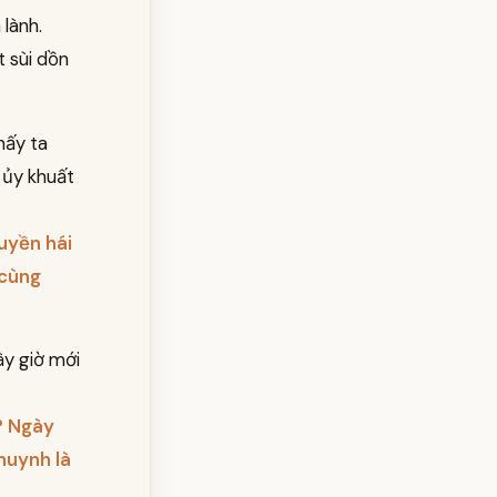
 lành.
 sùi dồn
hấy ta
 ủy khuất
uyền hái
 cùng
ây giờ mới
? Ngày
huynh là