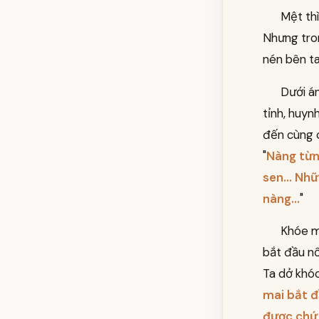
Mệt thì
Nhưng tron
nén bên ta
Dưới á
tỉnh, huyn
đến cùng 
"
Nàng từn
sen... Nh
nàng...
"
Khóe mi
bắt đầu nổ
Ta dở khóc 
mai bắt đ
được chứ 