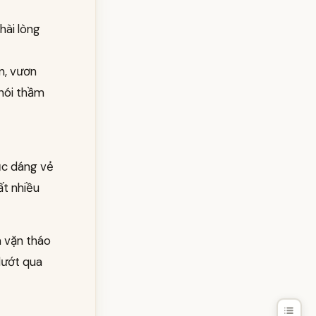
hài lòng
n, vươn
 nói thầm
ục dáng vẻ
ất nhiều
a vặn tháo
lướt qua