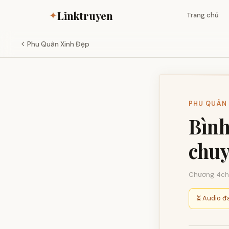
Linktruyen
✦
Trang chủ
Phu Quân Xinh Đẹp
PHU QUÂN X
Bình
chuy
Chương 4
ch
⏳ Audio đa