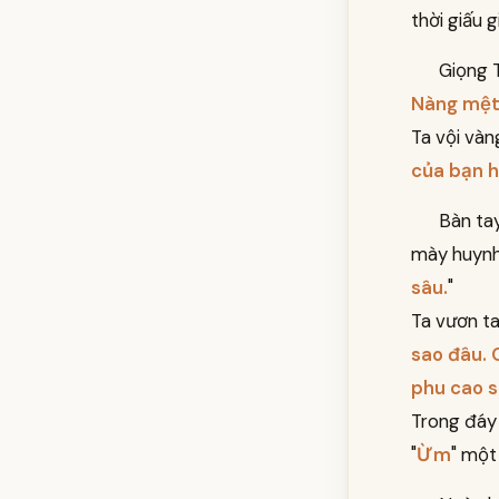
thời giấu 
Giọng 
Nàng mệt 
Ta vội vàn
của bạn h
Bàn ta
mày huynh 
sâu.
"
Ta vươn ta
sao đâu. 
phu cao s
Trong đáy
"
Ừm
" một