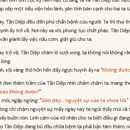
hân tính tình cực kỳ hiền hậu. Lo lắng ta và Tần Diệp bất tiện
p xếp một tiểu viện hẻo lánh, yên tĩnh bên cạnh cho hai ta t
y, Tần Diệp đều đến phủ chẩn bệnh cứu người. Ta thì thui th
uynh ấy trở về. Nơi này xa xôi, phong tục chất phác. Tần Diệ
 vẫn giành lấy việc nấu cơm, giặt giũ cho ta.
y trở về, Tần Diệp châm lò sưởi xong, lại không nói không 
 lòng.
nh, vội vàng thở hổn hển đẩy ngực huynh ấy ra: "
Không được
t đen thâm trầm của Tần Diệp nhìn chằm chằm ta, mang the
 sao không được?
"
 môi, ngập ngừng: "
Gần đây... nguyệt sự của ta chưa tới.
"
ông chỉ chậm nguyệt sự, mấy ngày nay ta ngửi thấy mùi cá t
ấy buồn nôn. Linh cảm của nữ nhân cho ta biết điều gì đang 
sợ Tần Diệp đang bù đầu chữa bệnh lại phải bận tâm thêm, 