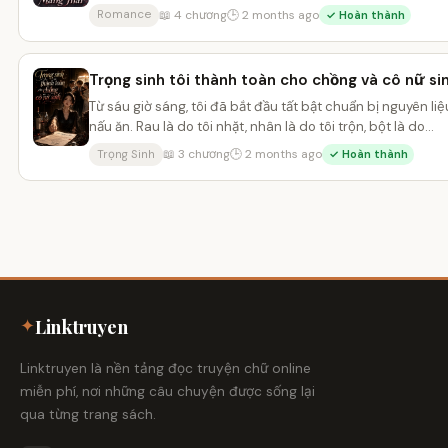
siế...
📖 4 chương
🕒 2 months ago
Romance
✓ Hoàn thành
Trọng sinh tôi thành toàn cho chồng và cô nữ si
Từ sáu giờ sáng, tôi đã bắt đầu tất bật chuẩn bị nguyên liệ
nấu ăn. Rau là do tôi nhặt, nhân là do tôi trộn, bột là do...
📖 3 chương
🕒 2 months ago
Trọng Sinh
✓ Hoàn thành
✦
Linktruyen
Linktruyen là nền tảng đọc truyện chữ online
miễn phí, nơi những câu chuyện được sống lại
qua từng trang sách.