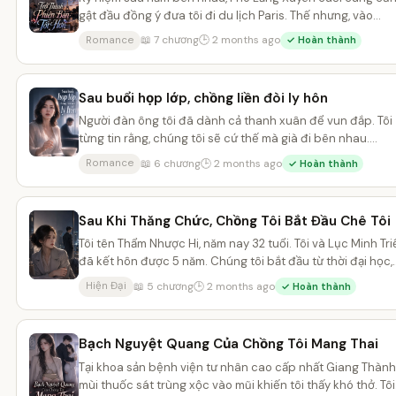
gật đầu đồng ý đưa tôi đi du lịch Paris. Thế nhưng, vào
đúng...
📖 7 chương
🕒 2 months ago
Romance
✓ Hoàn thành
Sau buổi họp lớp, chồng liền đòi ly hôn
Người đàn ông tôi đã dành cả thanh xuân để vun đắp. Tôi
từng tin rằng, chúng tôi sẽ cứ thế mà già đi bên nhau.
Nhưng,...
📖 6 chương
🕒 2 months ago
Romance
✓ Hoàn thành
Sau Khi Thăng Chức, Chồng Tôi Bắt Đầu Chê Tôi
Tôi tên Thẩm Nhược Hi, năm nay 32 tuổi. Tôi và Lục Minh Tri
đã kết hôn được 5 năm. Chúng tôi bắt đầu từ thời đại học,..
📖 5 chương
🕒 2 months ago
Hiện Đại
✓ Hoàn thành
Bạch Nguyệt Quang Của Chồng Tôi Mang Thai
Tại khoa sản bệnh viện tư nhân cao cấp nhất Giang Thành
mùi thuốc sát trùng xộc vào mũi khiến tôi thấy khó thở. Tôi