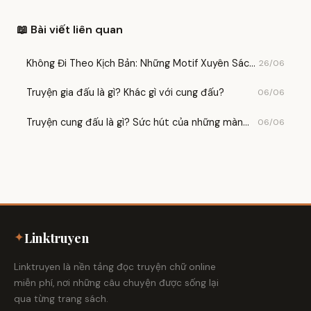
📖 Bài viết liên quan
Không Đi Theo Kịch Bản: Những Motif Xuyên Sách
26/06
Khiến Độc Giả Mê Mẩn
Truyện gia đấu là gì? Khác gì với cung đấu?
06/06
Truyện cung đấu là gì? Sức hút của những màn
06/06
tranh quyền trong hậu cung
✦
Linktruyen
Linktruyen là nền tảng đọc truyện chữ online
miễn phí, nơi những câu chuyện được sống lại
qua từng trang sách.