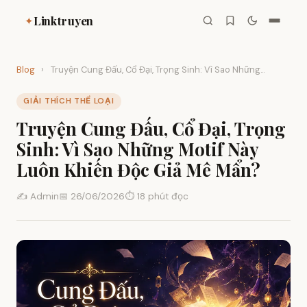
Linktruyen
✦
Blog
›
Truyện Cung Đấu, Cổ Đại, Trọng Sinh: Vì Sao Những...
GIẢI THÍCH THỂ LOẠI
Truyện Cung Đấu, Cổ Đại, Trọng
Sinh: Vì Sao Những Motif Này
Luôn Khiến Độc Giả Mê Mẩn?
✍️ Admin
📅 26/06/2026
⏱ 18 phút đọc