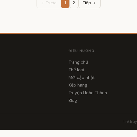
← Trước
1
2
Tiếp →
ĐIỀU HƯỚNG
Trang chủ
Thể loại
i
Mới cập nhật
Xếp hạng
Truyện Hoàn Thành
Blog
Linktru