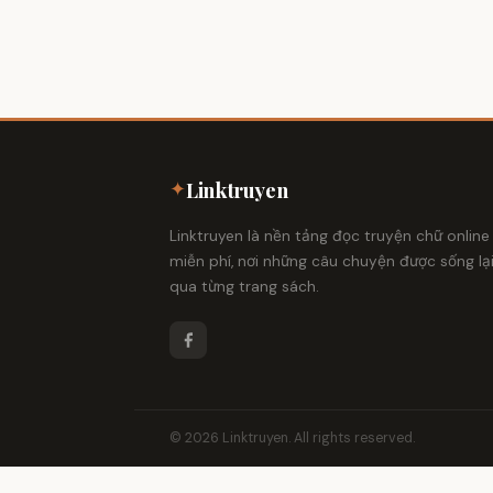
✦
Linktruyen
Linktruyen là nền tảng đọc truyện chữ online
miễn phí, nơi những câu chuyện được sống lạ
qua từng trang sách.
© 2026 Linktruyen. All rights reserved.