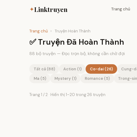
Linktruyen
✦
Trang chủ
Trang chủ
›
Truyện Hoàn Thành
✅ Truyện Đã Hoàn Thành
88 bộ truyện — Đọc trọn bộ, không cần chờ đợi
Tất cả (88)
Action (1)
Co-dai (26)
Cung-da
Ma (5)
Mystery (1)
Romance (5)
Trong-sin
Trang 1 / 2 · Hiển thị 1–20 trong 26 truyện
✓ Hoàn thành
✓ Hoàn thành
✓ Hoàn thành
✓ Hoàn thành
✓ Hoàn thành