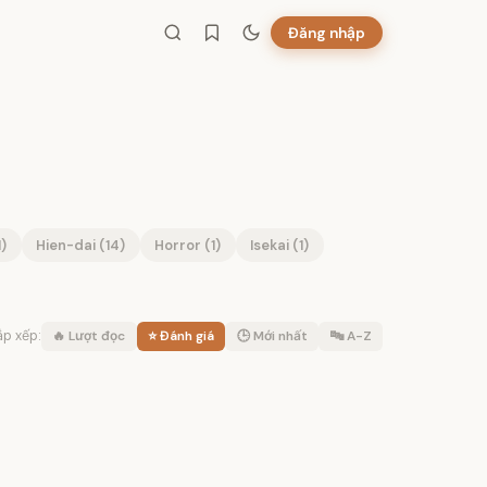
Đăng nhập
)
Hien-dai (14)
Horror (1)
Isekai (1)
ắp xếp:
🔥 Lượt đọc
⭐ Đánh giá
🕒 Mới nhất
🔤 A-Z
n thành
✓ Hoàn thành
n thành
✓ Hoàn thành
n thành
✓ Hoàn thành
n thành
✓ Hoàn thành
n thành
✓ Hoàn thành