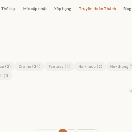
Thể loại
Mới cập nhật
Xếp hạng
Truyện Hoàn Thành
Blog
u (2)
Drama (24)
Fantasy (4)
Hai-huoc (2)
He-thong (1
h (1)
S
✓ Hoàn thành
✓ Hoà
✓ Hoàn thành
✓ Hoà
✓ Hoàn thành
✓ Hoà
✓ Hoàn thành
✓ Hoà
✓ Hoàn thành
✓ Hoà