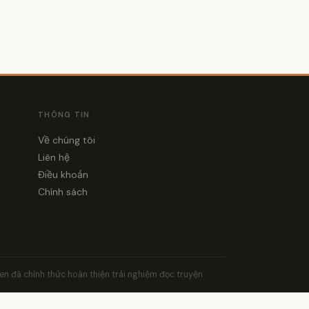
THÔNG TIN
Về chúng tôi
Liên hệ
Điều khoản
Chính sách
yen đã chính thức hoàn thiện trải nghiệm đọc truyện