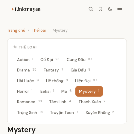
Linktruyen
✦
Trang chủ
›
Thể loại
›
Mystery
📂 THỂ LOẠI
1
28
10
Action
Cổ Đại
Cung Đấu
35
7
9
Drama
Fantasy
Gia Đấu
9
3
37
Hài Hước
Hệ thống
Hiện Đại
1
1
6
1
Horror
Isekai
Ma
Mystery
33
4
2
Romance
Tâm Linh
Thanh Xuân
18
7
5
Trọng Sinh
Truyện Teen
Xuyên Không
Mystery