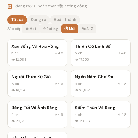
1 đang ra
✅ 6 hoàn thành
📚 7 tổng cộng
Tất cả
Đang ra
Hoàn thành
Sắp xếp:
🔥 Hot
⭐ Rating
🕒 Mới
🔤 A-Z
Xác Sống Và Hoa Hồng
Thiên Cơ Linh Số
✓ Hoàn thành
✓ Hoàn thành
5 ch.
⭐ 4.5
5 ch.
⭐ 4.8
👁 12,599
👁 17,853
Người Thừa Kế Giả
Ngàn Năm Chờ Đợi
✓ Hoàn thành
✓ Hoàn thành
6 ch.
⭐ 4.6
5 ch.
⭐ 4.8
👁 16,119
👁 25,854
Bóng Tối Và Ánh Sáng
Kiếm Thần Vô Song
✓ Hoàn thành
4 ch.
⭐ 4.9
4 ch.
⭐ 4.8
👁 29,138
👁 15,676
✓ Hoàn thành