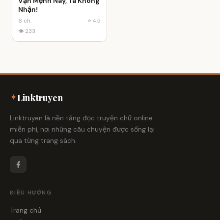
Vận Mệnh Này, Ta Không
Nhận!
6 ch.
⭐ 4.5
👁 233
✦
Linktruyen
Linktruyen là nền tảng đọc truyện chữ online
miễn phí, nơi những câu chuyện được sống lại
qua từng trang sách.
ĐIỀU HƯỚNG
Trang chủ