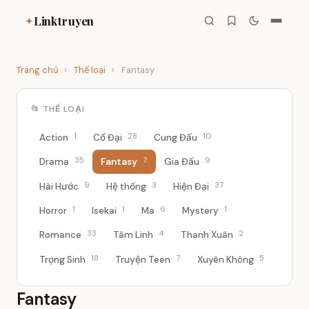
Linktruyen
✦
Trang chủ
›
Thể loại
›
Fantasy
📂 THỂ LOẠI
1
28
10
Action
Cổ Đại
Cung Đấu
35
7
9
Drama
Fantasy
Gia Đấu
9
3
37
Hài Hước
Hệ thống
Hiện Đại
1
1
6
1
Horror
Isekai
Ma
Mystery
33
4
2
Romance
Tâm Linh
Thanh Xuân
18
7
5
Trọng Sinh
Truyện Teen
Xuyên Không
Fantasy